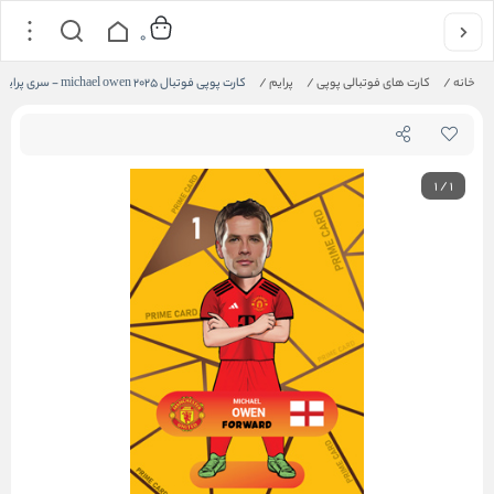
0
خانه
/
کارت های فوتبالی پوپی
/
پرایم
/
کارت پوپی فوتبال michael owen 2025 - سری پرایم
1
/
1