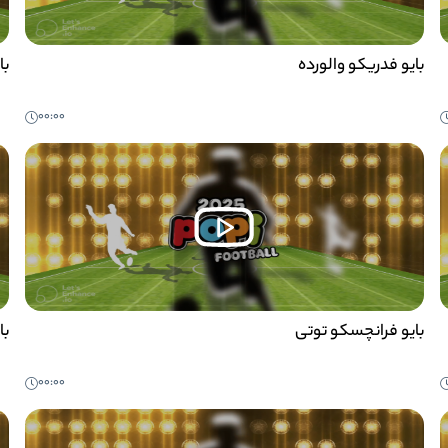
بایو فدریکو والورده
با
00:00
بایو فرانچسکو توتی
با
00:00