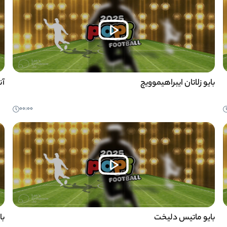
بایو زلاتان ایبراهیموویچ
آن
00:00
بایو ماتیس دلیخت
با