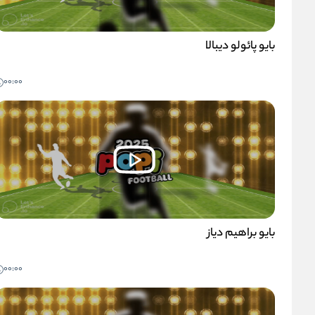
بایو پائولو دیبالا
00:00
بایو براهیم دیاز
00:00