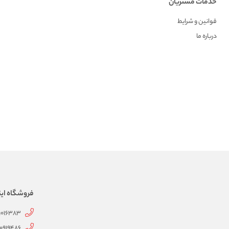
خدمات مشتریان
قوانین و شرایط
درباره ما
فروشگاه این
91016383
20919486