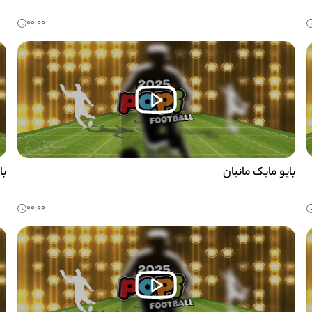
00:00
بایو مایک مانیان
با
00:00