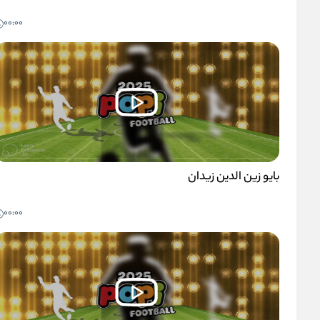
00:00
بایو زین الدین زیدان
00:00