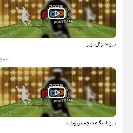
بایو مانوئل نویر
00:00
بایو باشگاه منچستر یونایتد