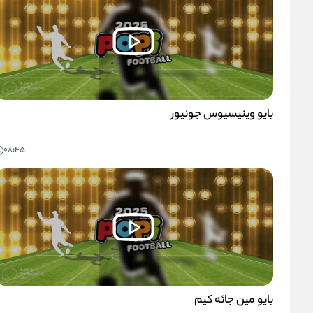
بایو وینیسیوس جونیور
08:45
بایو مین جائه کیم