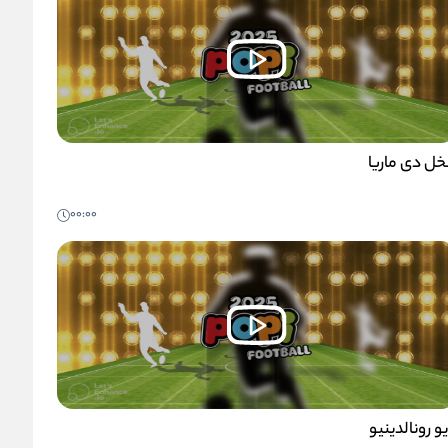
خل دی ماریا
00:00
یو رونالدینیو