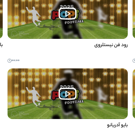
رود فن نیستلروی
با
00:00
بایو آدریانو