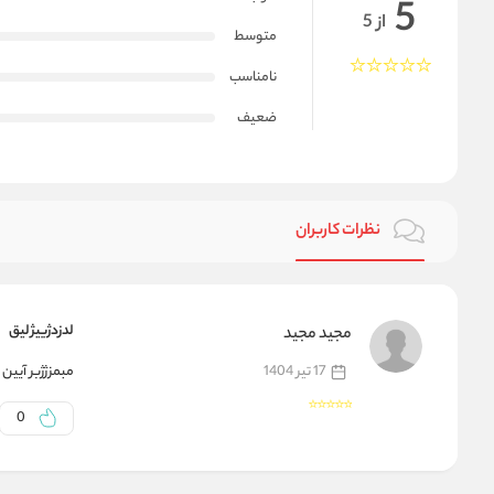
5
از 5
متوسط
نامناسب
ضعیف
نظرات کاربران
لدزدژییژلیق
مجید مجید
مبمزژژبر آیین 
17 تیر 1404
0