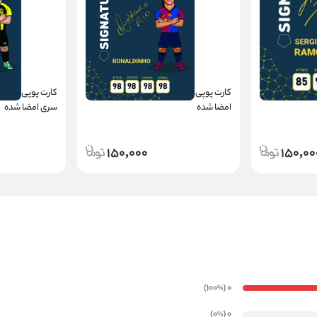
کارت پوپی فوتبال سرخیو راموس 2025 -
کارت پوپی فوتبال رونالدینیو 2025 - سری
امضا شده
سری امضا شده
150,000
150,00
)
(100
0
%
)
(0
0
%