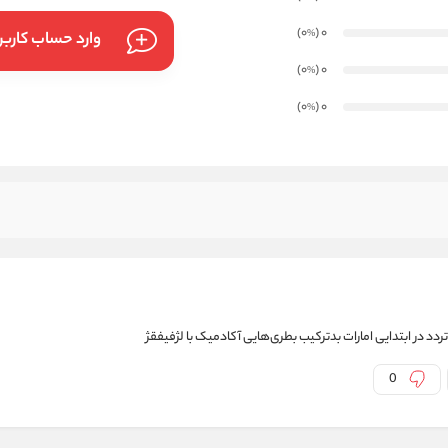
)
(0
0
%
وارد حساب کارب
)
(0
0
%
)
(0
0
%
تردد در ابتدایی امارات بدترکیب بطری‌هایی آکادمیک با لژفیفقژ
0